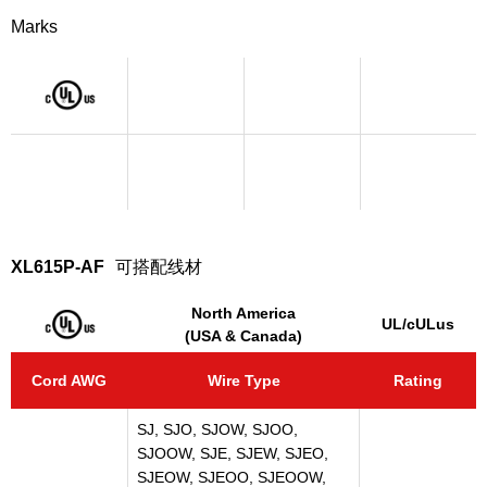
Marks
XL615P-AF
可搭配线材
North America
UL/cULus
(USA & Canada)
Cord AWG
Wire Type
Rating
SJ, SJO, SJOW, SJOO,
SJOOW, SJE, SJEW, SJEO,
SJEOW, SJEOO, SJEOOW,