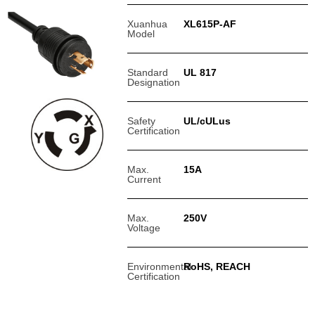
Xuanhua
XL615P-AF
Model
Standard
UL 817
Designation
Safety
UL/cULus
Certification
Max.
15A
Current
Max.
250V
Voltage
Environmental
RoHS, REACH
Certification