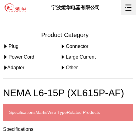
宁波煊华电器有限公司
Product Category
Plug
Connector
Power Cord
Large Current
Adapter
Other
NEMA L6-15P (XL615P-AF)
Specifications
Marks
Wire Type
Related Products
Specifications