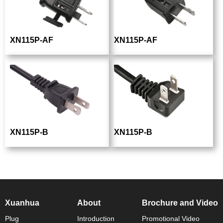
XN115P-AF
XN115P-AF
XN115P-B
XN115P-B
Xuanhua
About
Brochure and Video
Plug
Introduction
Promotional Video