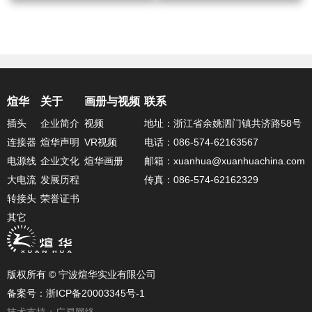
煊华
关于
画册与视频
联系
插头
企业简介
视频
地址：浙江省余姚泗门镇共济路58号
连接器
煊华声明
VR视频
电话：086-574-62163567
电源线
企业文化
煊华画册
邮箱：xuanhua@xuanhuachina.com
大电流
发展历程
传真：086-574-62162329
转接头
荣誉证书
其它
版权所有 © 宁波煊华实业有限公司
备案号：浙ICP备20003345号-1