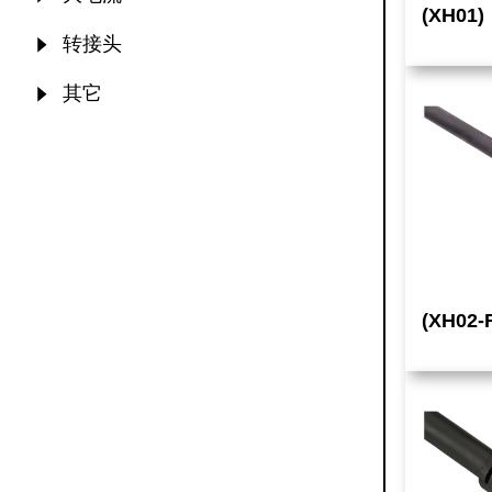
(XH01)
转接头
其它
(XH02-