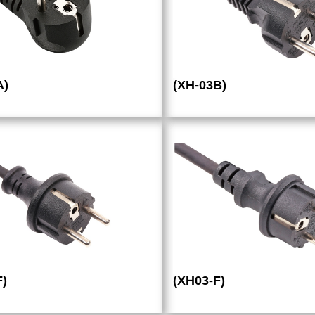
A)
(XH-03B)
F)
(XH03-F)