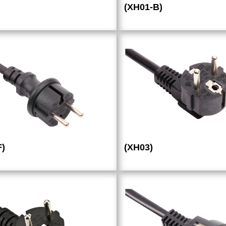
(XH01-B)
F)
(XH03)