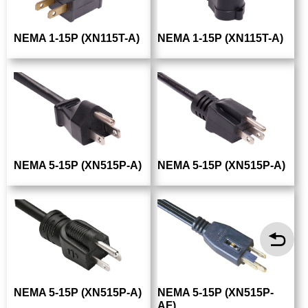
NEMA 1-15P (XN115T-A)
NEMA 1-15P (XN115T-A)
NEMA 5-15P (XN515P-A)
NEMA 5-15P (XN515P-A)
NEMA 5-15P (XN515P-A)
NEMA 5-15P (XN515P-
AF)