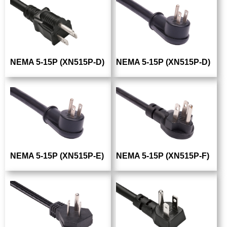
NEMA 5-15P (XN515P-D)
NEMA 5-15P (XN515P-D)
NEMA 5-15P (XN515P-E)
NEMA 5-15P (XN515P-F)