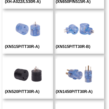
(XH-A022/L530R-A)
(XN650P/N515R-A)
(XN515P/TT30R-A)
(XN515P/TT30R-B)
(XN520P/TT30R-A)
(XN1450P/TT30R-A)