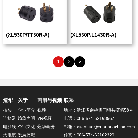
(XL530P/TT30R-A)
(XL530P/L1430R-A)
1
2
>
煊华
关于
画册与视频
联系
插头
企业简介
视频
地址：浙江省余姚泗门镇共济路58号
连接器
煊华声明
VR视频
电话：086-574-62163567
电源线
企业文化
煊华画册
邮箱：xuanhua@xuanhuachina.com
大电流
发展历程
传真：086-574-62162329