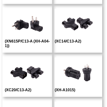
(XN615P/C13-A (XH-A04-
(XC14/C13-A2)
1))
(XC20/C13-A2)
(XH-A1015)