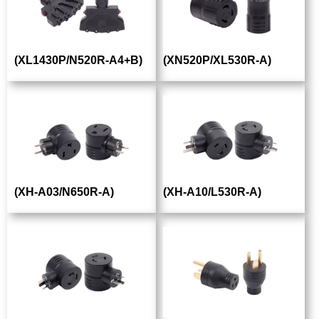
(XL1430P/N520R-A4+B)
(XN520P/XL530R-A)
(XH-A03/N650R-A)
(XH-A10/L530R-A)