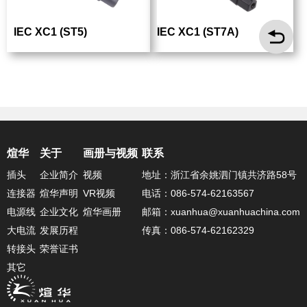
IEC XC1 (ST5)
IEC XC1 (ST7A)
煊华
关于
画册与视频
联系
插头
企业简介
视频
地址：浙江省余姚泗门镇共济路58号
连接器
煊华声明
VR视频
电话：086-574-62163567
电源线
企业文化
煊华画册
邮箱：xuanhua@xuanhuachina.com
大电流
发展历程
传真：086-574-62162329
转接头
荣誉证书
其它