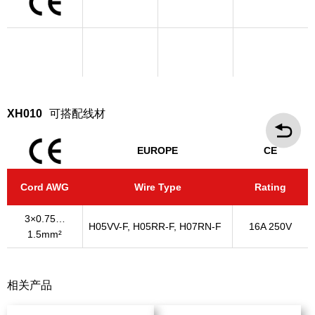
XH010
可搭配线材
EUROPE
CE
Cord AWG
Wire Type
Rating
3×0.75…
H05VV-F, H05RR-F, H07RN-F
16A 250V
1.5mm²
相关产品