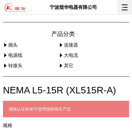
宁波煊华电器有限公司
产品分类
插头
连接器
电源线
大电流
转接头
其它
NEMA L5-15R (XL515R-A)
规格
认证标签
可使用线材
相关产品
规格