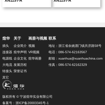
XN115T-A
XN115T-A
煊华
关于
画册与视频
联系
插头
企业简介
视频
地址：浙江省余姚泗门镇共济路58号
连接器
煊华声明
VR视频
电话：086-574-62163567
电源线
企业文化
煊华画册
邮箱：xuanhua@xuanhuachina.com
大电流
发展历程
传真：086-574-62162329
转接头
荣誉证书
其它
版权所有 © 宁波煊华实业有限公司
备案号：浙ICP备20003345号-1