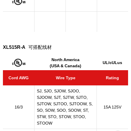
XL515R-A
可搭配线材
North America
UL/cULus
(USA & Canada)
Cord AWG
Wire Type
Rating
SJ, SJO, SJOW, SJOO,
SJOOW, SJT, SJTW, SJTO,
SJTOW, SJTOO, SJTOOW, S,
16/3
15A 125V
SO, SOW, SOO, SOOW, ST,
STW, STO, STOW, STOO,
STOOW