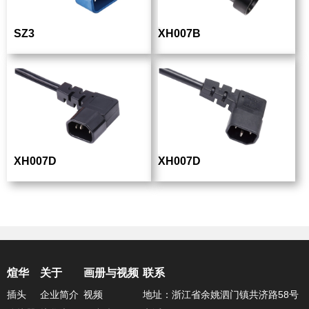
SZ3
XH007B
XH007D
XH007D
煊华
关于
画册与视频
联系
插头
企业简介
视频
地址：浙江省余姚泗门镇共济路58号