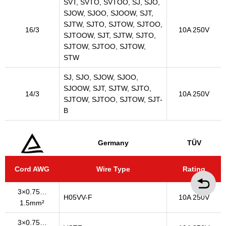
SVT, SVTO, SVTOO, SJ, SJO,
SJOW, SJOO, SJOOW, SJT,
SJTW, SJTO, SJTOW, SJTOO,
16/3
10A 250V
SJTOOW, SJT, SJTW, SJTO,
SJTOW, SJTOO, SJTOW,
STW
SJ, SJO, SJOW, SJOO,
SJOOW, SJT, SJTW, SJTO,
14/3
10A 250V
SJTOW, SJTOO, SJTOW, SJT-
B
Germany
TÜV
Cord AWG
Wire Type
Rating
3×0.75…
H05VV-F
10A 250V
1.5mm²
3×0.75…