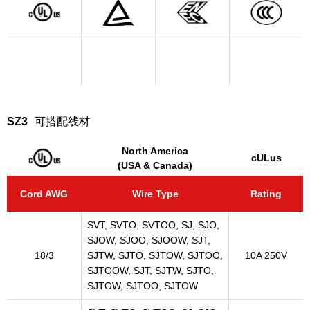
SZ3
可搭配线材
North America
cULus
(USA & Canada)
Cord AWG
Wire Type
Rating
SVT, SVTO, SVTOO, SJ, SJO,
SJOW, SJOO, SJOOW, SJT,
18/3
SJTW, SJTO, SJTOW, SJTOO,
10A 250V
SJTOOW, SJT, SJTW, SJTO,
SJTOW, SJTOO, SJTOW