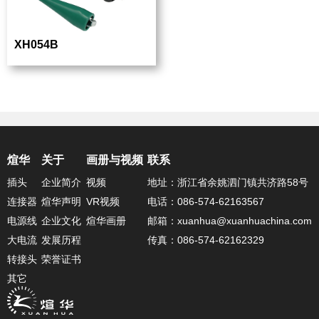
XH054B
煊华
关于
画册与视频
联系
插头
企业简介
视频
地址：浙江省余姚泗门镇共济路58号
连接器
煊华声明
VR视频
电话：086-574-62163567
电源线
企业文化
煊华画册
邮箱：xuanhua@xuanhuachina.com
大电流
发展历程
传真：086-574-62162329
转接头
荣誉证书
其它