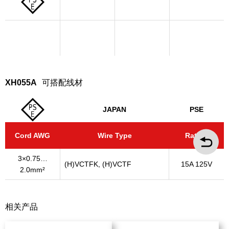
XH055A
可搭配线材
JAPAN
PSE
Cord AWG
Wire Type
Rating
3×0.75…
(H)VCTFK, (H)VCTF
15A 125V
2.0mm²
相关产品