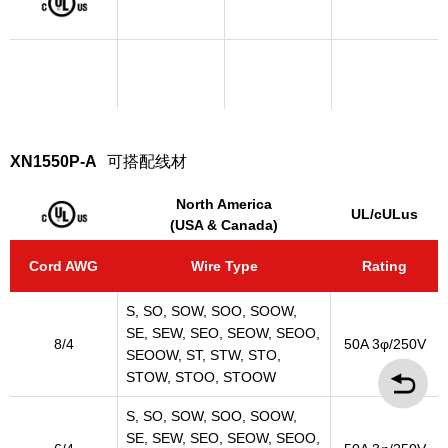
XN1550P-A
可搭配线材
North America
UL/cULus
(USA & Canada)
Cord AWG
Wire Type
Rating
S, SO, SOW, SOO, SOOW,
SE, SEW, SEO, SEOW, SEOO,
8/4
50A 3φ/250V
SEOOW, ST, STW, STO,
STOW, STOO, STOOW
S, SO, SOW, SOO, SOOW,
SE, SEW, SEO, SEOW, SEOO,