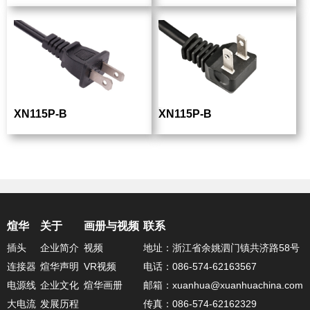
XN115P-B
XN115P-B
煊华
关于
画册与视频
联系
插头
企业简介
视频
地址：浙江省余姚泗门镇共济路58号
连接器
煊华声明
VR视频
电话：086-574-62163567
电源线
企业文化
煊华画册
邮箱：xuanhua@xuanhuachina.com
大电流
发展历程
传真：086-574-62162329