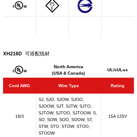
XH216D
可搭配线材
North America
UL/cULus
(USA & Canada)
Cord AWG
Wire Type
Rating
SJ, SJO, SJOW, SJOO,
SJOOW, SJT, SJTW, SJTO,
SJTOW, SJTOO, SJTOOW, S,
18/3
15A 125V
SO, SOW, SOO, SOOW, ST,
STW, STO, STOW, STOO,
STOOW