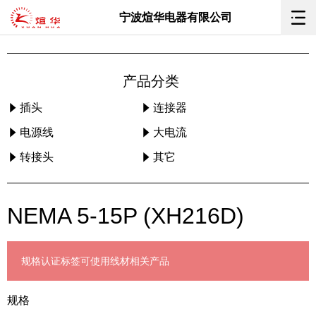
宁波煊华电器有限公司
产品分类
插头
连接器
电源线
大电流
转接头
其它
NEMA 5-15P (XH216D)
规格
认证标签
可使用线材
相关产品
规格